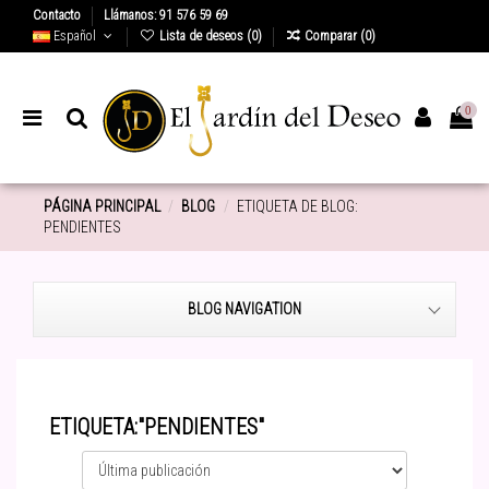
Contacto
Llámanos: 91 576 59 69
Español
Lista de deseos (
0
)
Comparar (
0
)
0
PÁGINA PRINCIPAL
BLOG
ETIQUETA DE BLOG:
PENDIENTES
BLOG NAVIGATION
ETIQUETA:"PENDIENTES"